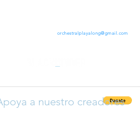
mientras tocas. Desde la herramienta que ofrece
www.orchestralplayalong.com
tendrás la opción de
descargar tu repertorio favorito en tu propio dispos
sin necesidad de Apps o programas adicionales.
Contáctanos:
orchestralplayalong@gmail.com
Apoya a nuestro creadores
ayudar a que crezca esta plataforma y así apoyar a nuestro cr
 y compositores), siéntete libre para donar y así permitir que 