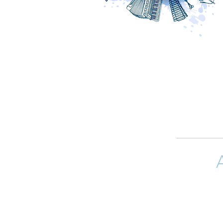
Si quieres 
(arreglistas