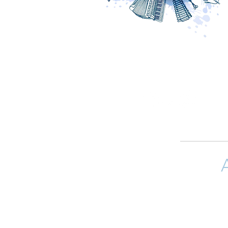
Si quieres 
(arreglistas