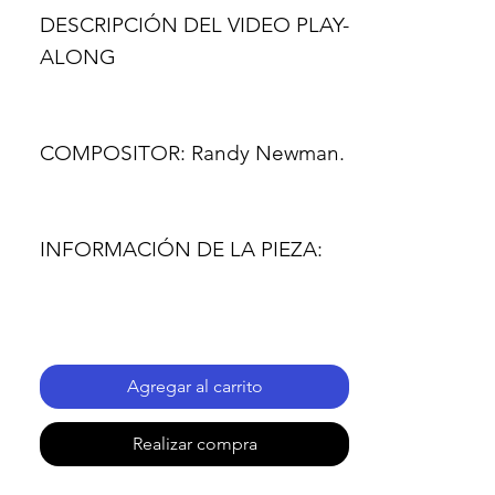
DESCRIPCIÓN DEL VIDEO PLAY-
ALONG
COMPOSITOR:
Randy Newman.
INFORMACIÓN DE LA PIEZA:
- Nombre de la pieza: HAY UN
AMIGO EN MÍ (TOY STORY) -
Agregar al carrito
Para TROMBÓN BAJO
Realizar compra
- Pasaje: todo.