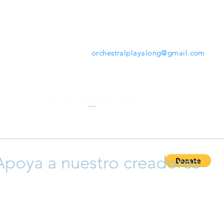
mientras tocas. Desde la herramienta que ofrece
www.orchestralplayalong.com
tendrás la opción de
descargar tu repertorio favorito en tu propio dispos
sin necesidad de Apps o programas adicionales.
Contáctanos:
orchestralplayalong@gmail.com
Apoya a nuestro creadores
ayudar a que crezca esta plataforma y así apoyar a nuestro cr
 y compositores), siéntete libre para donar y así permitir que 