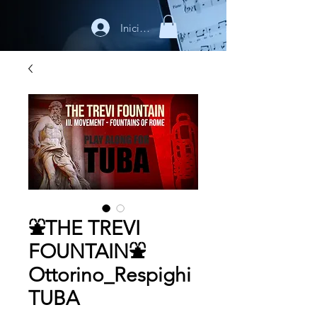
Iniciar sesión
⛲THE TREVI
FOUNTAIN⛲
Ottorino_Respighi
TUBA