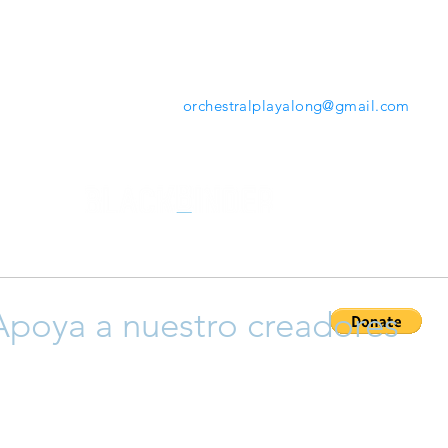
mientras tocas. Desde la herramienta que ofrece
www.orchestralplayalong.com
tendrás la opción de
descargar tu repertorio favorito en tu propio dispos
sin necesidad de Apps o programas adicionales.
Contáctanos:
orchestralplayalong@gmail.com
Apoya a nuestro creadores
ayudar a que crezca esta plataforma y así apoyar a nuestro cr
 y compositores), siéntete libre para donar y así permitir que 