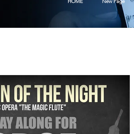
HOME
New Page