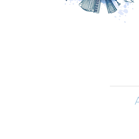
Si quieres 
(arreglistas