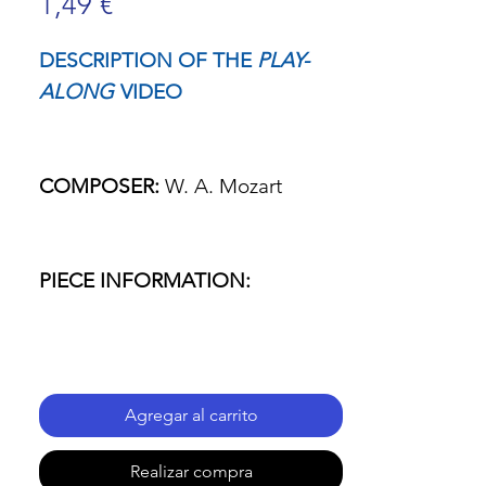
Precio
1,49 €
DESCRIPTION OF THE
PLAY-
ALONG
VIDEO
COMPOSER:
W. A. Mozart
PIECE INFORMATION:
- Name of the piece: Magic
Flute.
Agregar al carrito
- Passage: The Queen of the
Realizar compra