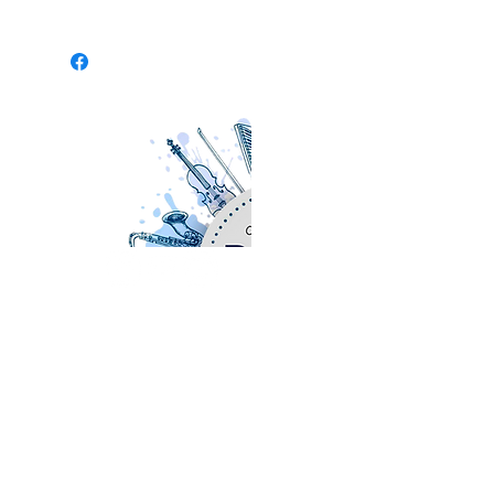
- Name of the piece: Seven
Spanish Folksongs.
- Passage: 7.-POLO
(Seventh Song)
INSTRUMENT:
ENGLISH
SOBRE NOSOTROS
HORN.
www.orchestralplayalong.com
es una
plataforma digital destinada a músicos
profesionales y amateurs con el objetivo
DURATION:
1' 27''
fundamental de ofrecer repertorio clásico
y de nueva creación a todo tipo de
instrumentos adaptado al formato
Play
Along
, esto es, vídeos que te acompañan