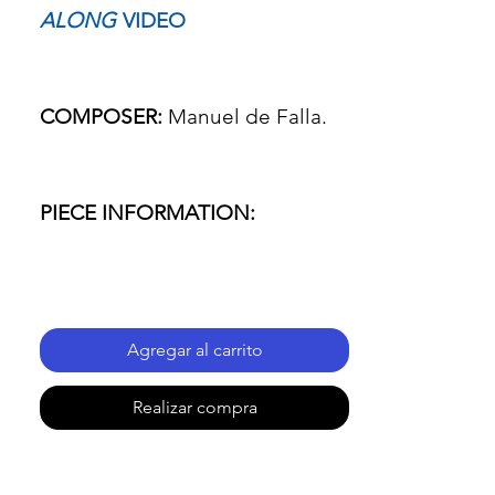
ALONG
VIDEO
COMPOSER:
Manuel de Falla.
PIECE INFORMATION:
- Name of the piece: Seven
Spanish Folksongs.
Agregar al carrito
- Passage: 6.-CANCIÓN
Realizar compra
(Sixth Song)