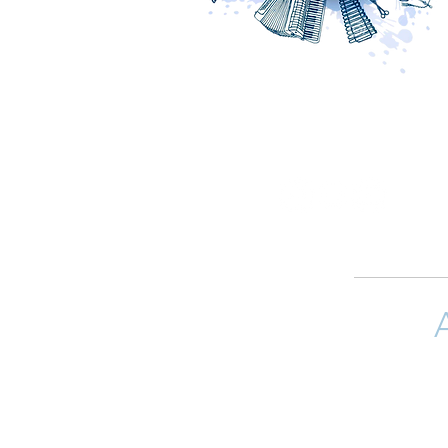
Si quieres 
(arreglistas