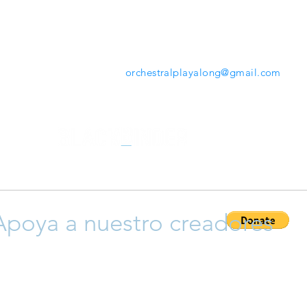
mientras tocas. Desde la herramienta que ofrece
www.orchestralplayalong.com
tendrás la opción de
descargar tu repertorio favorito en tu propio dispos
sin necesidad de Apps o programas adicionales.
Contáctanos:
orchestralplayalong@gmail.com
Apoya a nuestro creadores
ayudar a que crezca esta plataforma y así apoyar a nuestro cr
 y compositores), siéntete libre para donar y así permitir que 