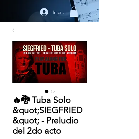
Iniciar sesión
🔥🐉 Tuba Solo
&quot;SIEGFRIED
&quot; - Preludio
del 2do acto