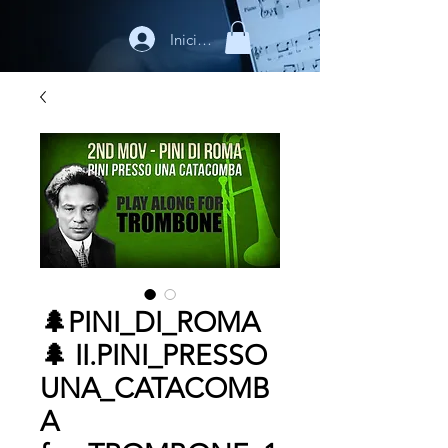
Iniciar sesión
🌲PINI_DI_ROMA
🌲 II.PINI_PRESSO
UNA_CATACOMB
A