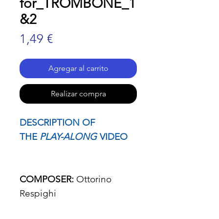
for_TROMBONE_1
&2
Precio
1,49 €
Agregar al carrito
Realizar compra
DESCRIPTION OF
THE
PLAY-ALONG
VIDEO
COMPOSER:
Ottorino
Respighi