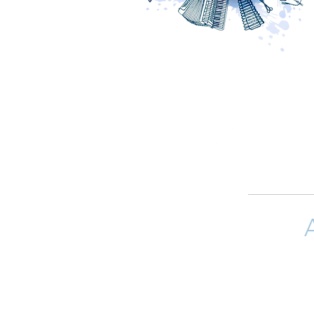
Si quieres 
(arreglistas