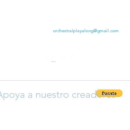
mientras tocas. Desde la herramienta que ofrece
www.orchestralplayalong.com
tendrás la opción de
descargar tu repertorio favorito en tu propio dispos
sin necesidad de Apps o programas adicionales.
Contáctanos:
orchestralplayalong@gmail.com
Apoya a nuestro creadores
ayudar a que crezca esta plataforma y así apoyar a nuestro cr
 y compositores), siéntete libre para donar y así permitir que 