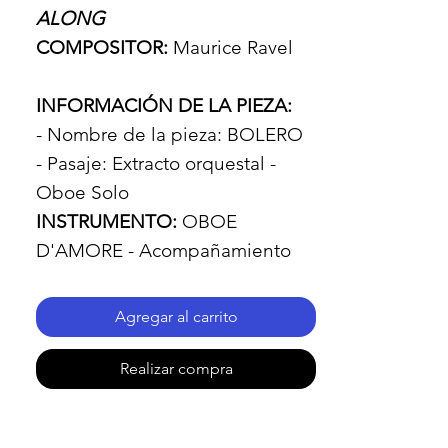
ALONG
COMPOSITOR:
Maurice Ravel
INFORMACIÓN DE LA PIEZA:
- Nombre de la pieza: BOLERO
- Pasaje: Extracto orquestal -
Oboe Solo
INSTRUMENTO:
OBOE
D'AMORE - Acompañamiento
orquestal.
DURACIÓN:
de 4:15 a 4:51,
Agregar al carrito
dependiendo del tempo
elegido.
Realizar compra
ARCHIVOS INCLUIDOS:
Un solo archivo ZIP que incluye