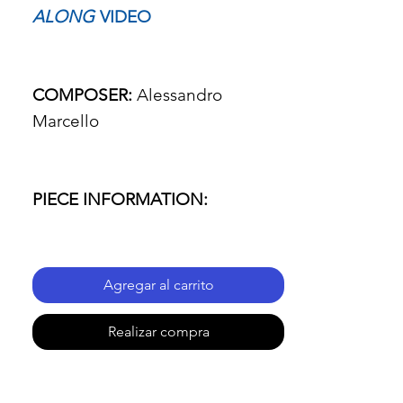
ALONG
VIDEO
COMPOSER:
Alessandro
Marcello
PIECE INFORMATION:
- Name of the piece: Oboe
Agregar al carrito
Concerto.
Realizar compra
- Passage: Third Movement
- Presto.