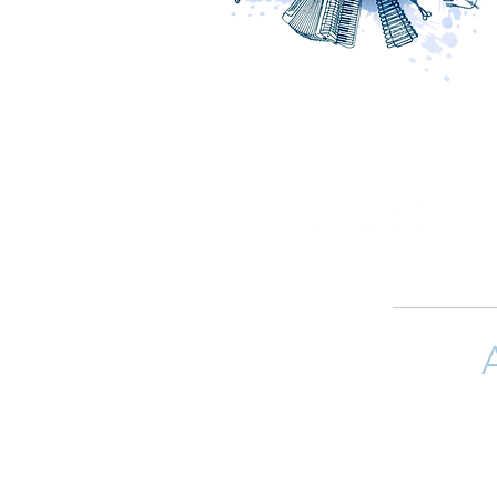
Si quieres 
(arreglistas