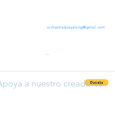
mientras tocas. Desde la herramienta que ofrece
www.orchestralplayalong.com
tendrás la opción de
descargar tu repertorio favorito en tu propio dispos
sin necesidad de Apps o programas adicionales.
Contáctanos:
orchestralplayalong@gmail.com
Apoya a nuestro creadores
ayudar a que crezca esta plataforma y así apoyar a nuestro cr
 y compositores), siéntete libre para donar y así permitir que 