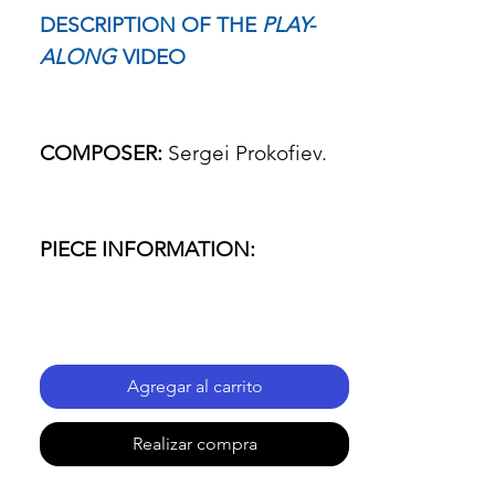
DESCRIPTION OF THE
PLAY-
ALONG
VIDEO
COMPOSER:
Sergei Prokofiev.
PIECE INFORMATION:
- Name of the piece: Romeo and
Juiliet.
Agregar al carrito
- Passage: Montagues and
Realizar compra
Copulets.