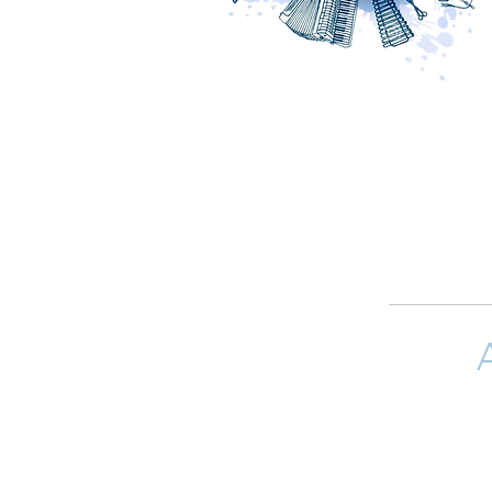
Si quieres 
(arreglistas