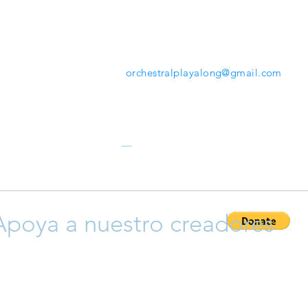
mientras tocas. Desde la herramienta que ofrece
www.orchestralplayalong.com
tendrás la opción de
descargar tu repertorio favorito en tu propio dispos
sin necesidad de Apps o programas adicionales.
Contáctanos:
orchestralplayalong@gmail.com
Apoya a nuestro creadores
ayudar a que crezca esta plataforma y así apoyar a nuestro cr
 y compositores), siéntete libre para donar y así permitir que 