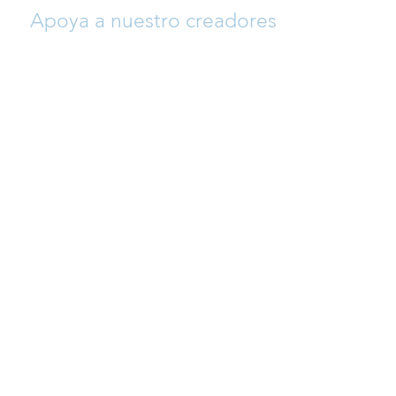
Apoya a nuestro creadores
Si quieres ayudar a que crezca esta
plataforma y así apoyar a nuestro
creadores (arreglistas y compositores),
siéntete libre para donar y así permitir que
se sigan añadiendo repertorio día a día a
un precio muy asequible para alumnos/as
y profesores.
CONTACTO