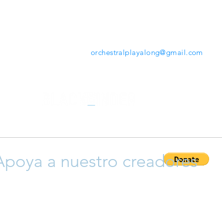
mientras tocas. Desde la herramienta que ofrece
www.orchestralplayalong.com
tendrás la opción de
descargar tu repertorio favorito en tu propio dispos
sin necesidad de Apps o programas adicionales.
Contáctanos:
orchestralplayalong@gmail.com
Apoya a nuestro creadores
ayudar a que crezca esta plataforma y así apoyar a nuestro cr
 y compositores), siéntete libre para donar y así permitir que 