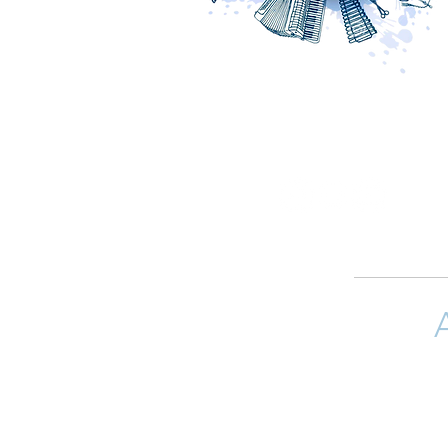
Si quieres 
(arreglistas