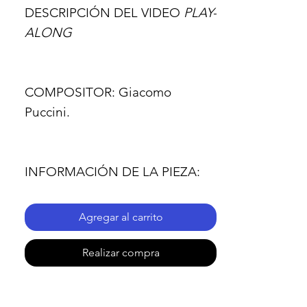
DESCRIPCIÓN DEL VIDEO
PLAY-
ALONG
COMPOSITOR:
Giacomo
Puccini.
INFORMACIÓN DE LA PIEZA:
Agregar al carrito
- Nombre de la pieza:
Vissi
d'Arte, de Tosca (Acto II).
Realizar compra
- Pasaje: todo.