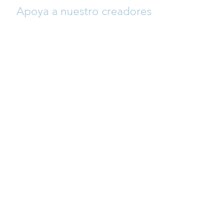
Apoya a nuestro creadores
Si quieres ayudar a que crezca esta
plataforma y así apoyar a nuestro
creadores (arreglistas y compositores),
siéntete libre para donar y así permitir que
se sigan añadiendo repertorio día a día a
un precio muy asequible para alumnos/as
y profesores.
CONTACTO