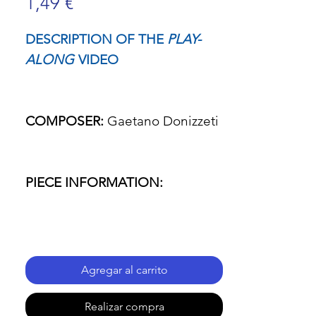
Precio
1,49 €
DESCRIPTION OF THE
PLAY-
ALONG
VIDEO
COMPOSER:
Gaetano Donizzeti
PIECE INFORMATION:
- Name of the piece: L'elisir
d'amore (The elixir of love)
Agregar al carrito
- Passage: Una lagrima furtiva,
Realizar compra