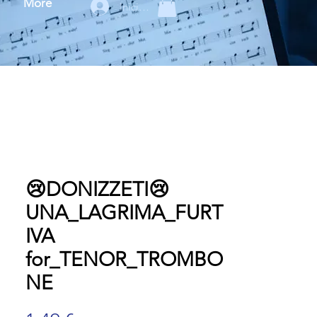
More
Iniciar sesión
😢DONIZZETI😢
UNA_LAGRIMA_FURT
IVA
for_TENOR_TROMBO
NE