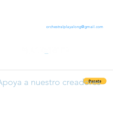
mientras tocas. Desde la herramienta que ofrece
www.orchestralplayalong.com
tendrás la opción de
descargar tu repertorio favorito en tu propio dispos
sin necesidad de Apps o programas adicionales.
Contáctanos:
orchestralplayalong@gmail.com
Apoya a nuestro creadores
ayudar a que crezca esta plataforma y así apoyar a nuestro cr
 y compositores), siéntete libre para donar y así permitir que 