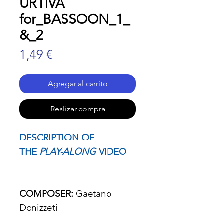
URTIVA
for_BASSOON_1_
&_2
Precio
1,49 €
Agregar al carrito
Realizar compra
DESCRIPTION OF
THE
PLAY-ALONG
VIDEO
COMPOSER:
Gaetano
Donizzeti