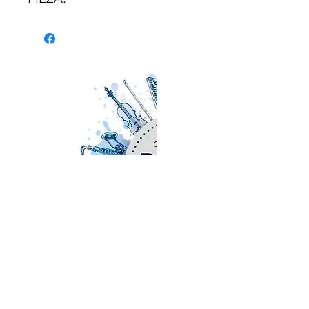
- Nombre de la pieza: Deux
Arabesques (nº 2).
- Pasaje: Todo.
INSTRUMENTO:
Para
SOBRE NOSOTROS
FAGOT solo.
www.orchestralplayalong.com
es una
plataforma digital destinada a músicos
profesionales y amateurs con el objetivo
DURACIÓN:
3 '50''.
fundamental de ofrecer repertorio clásico
y de nueva creación a todo tipo de
instrumentos adaptado al formato
Play
Along
, esto es, vídeos que te acompañan