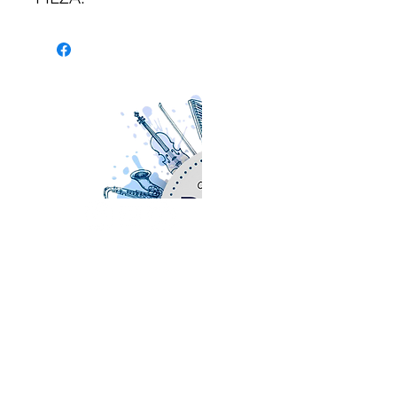
- Nombre de la pieza: Deux
Arabesques (No. 1).
- Pasaje: Todo.
INSTRUMENTO:
Para
SOBRE NOSOTROS
FAGOT solo.
www.orchestralplayalong.com
es una
plataforma digital destinada a músicos
profesionales y amateurs con el objetivo
DURACIÓN:
3 '50' '.
fundamental de ofrecer repertorio clásico
y de nueva creación a todo tipo de
instrumentos adaptado al formato
Play
Along
, esto es, vídeos que te acompañan