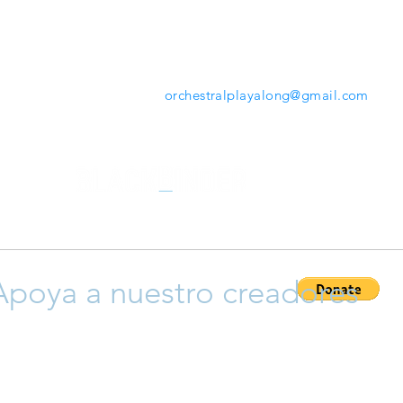
mientras tocas. Desde la herramienta que ofrece
www.orchestralplayalong.com
tendrás la opción de
descargar tu repertorio favorito en tu propio dispos
sin necesidad de Apps o programas adicionales.
Contáctanos:
orchestralplayalong@gmail.com
Apoya a nuestro creadores
ayudar a que crezca esta plataforma y así apoyar a nuestro cr
 y compositores), siéntete libre para donar y así permitir que 