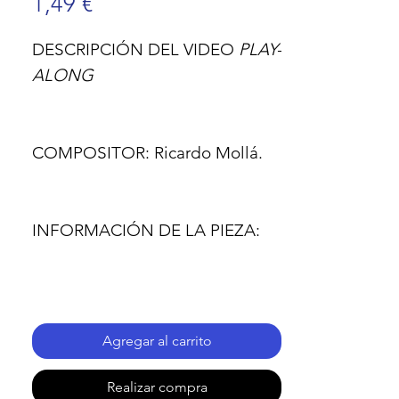
Precio
1,49 €
DESCRIPCIÓN DEL VIDEO
PLAY-
ALONG
COMPOSITOR:
Ricardo Mollá.
INFORMACIÓN DE LA PIEZA:
- Nombre de la pieza:
CONCERTO para dos
Agregar al carrito
trombones.
Realizar compra