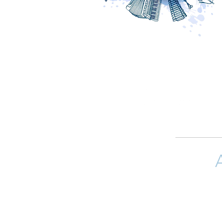
Si quieres 
(arreglistas