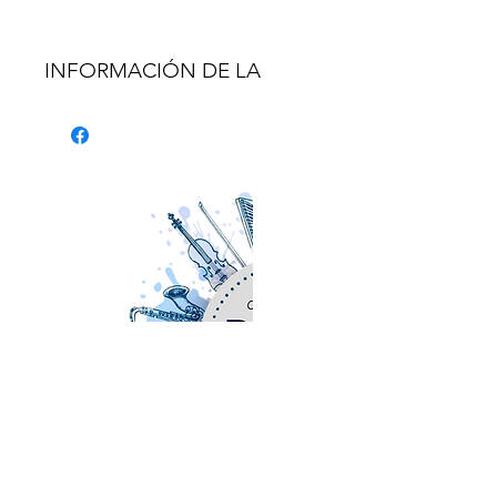
INFORMACIÓN DE LA
PIEZA:
- Nombre de la pieza: Bydlo
(de Cuadros de una
Exposición).
- Pasaje: Movimiento
completo.
SOBRE NOSOTROS
www.orchestralplayalong.com
es una
plataforma digital destinada a músicos
profesionales y amateurs con el objetivo
INSTRUMENTO:
solo TUBA.
fundamental de ofrecer repertorio clásico