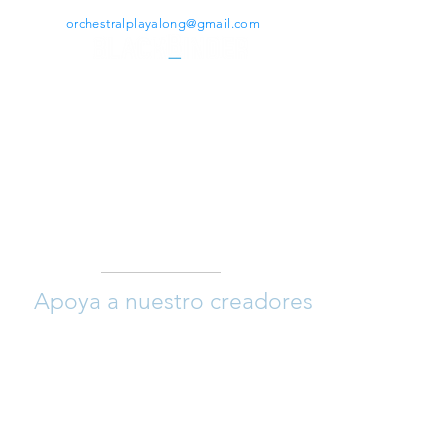
Contáctanos:
orchestralplayalong@gmail.com
SECCIONES
Home
Repertorio
Sobre nosotros
Rincón del compositor
Nuestros artistas
Contacto
Apoya a nuestro creadores
Si quieres ayudar a que crezca esta
plataforma y así apoyar a nuestro
creadores (arreglistas y compositores),
siéntete libre para donar y así permitir que
se sigan añadiendo repertorio día a día a
un precio muy asequible para alumnos/as
y profesores.