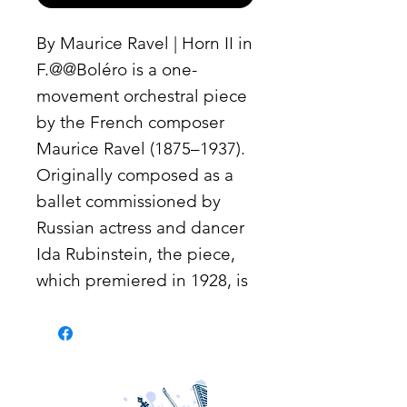
By Maurice Ravel | Horn II in
F.@@Boléro is a one-
movement orchestral piece
by the French composer
Maurice Ravel (1875–1937).
Originally composed as a
ballet commissioned by
Russian actress and dancer
Ida Rubinstein, the piece,
which premiered in 1928, is
Ravel's most famous
musical composition. Boléro
epitomizes Ravel's
preoccupation with