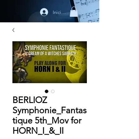
Iniciar sesión
BERLIOZ
Symphonie_Fantas
tique 5th_Mov for
HORN_I_&_II