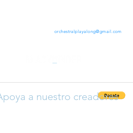
mientras tocas. Desde la herramienta que ofrece
www.orchestralplayalong.com
tendrás la opción de
descargar tu repertorio favorito en tu propio dispos
sin necesidad de Apps o programas adicionales.
Contáctanos:
orchestralplayalong@gmail.com
Apoya a nuestro creadores
ayudar a que crezca esta plataforma y así apoyar a nuestro cr
 y compositores), siéntete libre para donar y así permitir que 