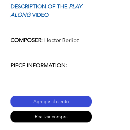
DESCRIPTION OF THE
PLAY-
ALONG
VIDEO
COMPOSER:
Hector Berlioz
PIECE INFORMATION:
- Name of the piece: Symphonie
Fantastique
Agregar al carrito
- Passage: IV. Marche au
Realizar compra
Supplice (March to the Scaffold)