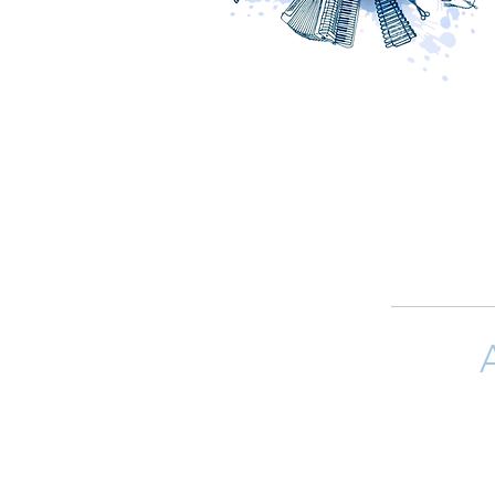
Si quieres 
(arreglistas