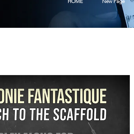
HOME
New Page