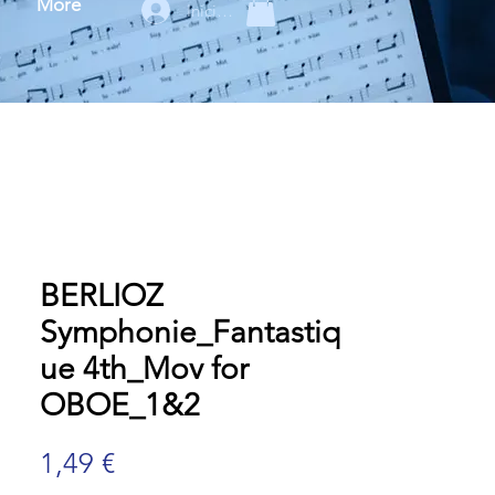
More
Iniciar sesión
BERLIOZ
Symphonie_Fantastiq
ue 4th_Mov for
OBOE_1&2
Precio
1,49 €