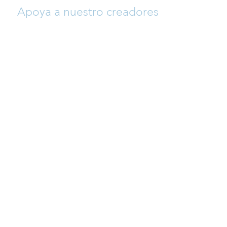
Apoya a nuestro creadores
Si quieres ayudar a que crezca esta
plataforma y así apoyar a nuestro
creadores (arreglistas y compositores),
siéntete libre para donar y así permitir que
se sigan añadiendo repertorio día a día a
un precio muy asequible para alumnos/as
y profesores.
CONTACTO