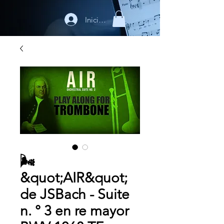
Iniciar sesión
🌬️
&quot;AIR&quot;
de JSBach - Suite
n. ° 3 en re mayor