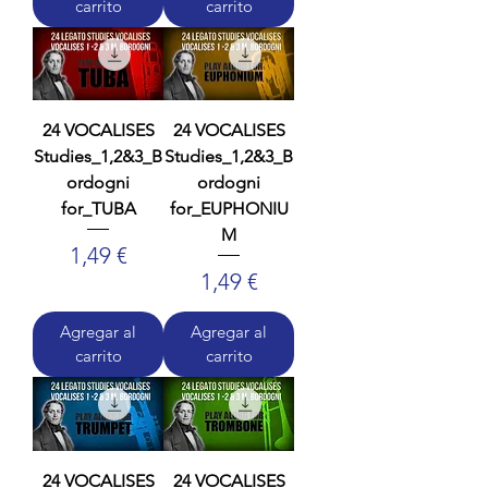
carrito
carrito
24 VOCALISES
24 VOCALISES
Studies_1,2&3_B
Studies_1,2&3_B
ordogni
ordogni
for_TUBA
for_EUPHONIU
M
Precio
1,49 €
Precio
1,49 €
Agregar al
Agregar al
carrito
carrito
24 VOCALISES
24 VOCALISES