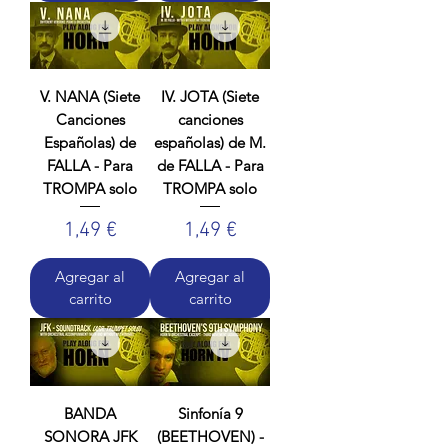
V. NANA (Siete
IV. JOTA (Siete
Canciones
canciones
Españolas) de
españolas) de M.
FALLA - Para
de FALLA - Para
TROMPA solo
TROMPA solo
Precio
Precio
1,49 €
1,49 €
Agregar al
Agregar al
carrito
carrito
BANDA
Sinfonía 9
SONORA JFK
(BEETHOVEN) -