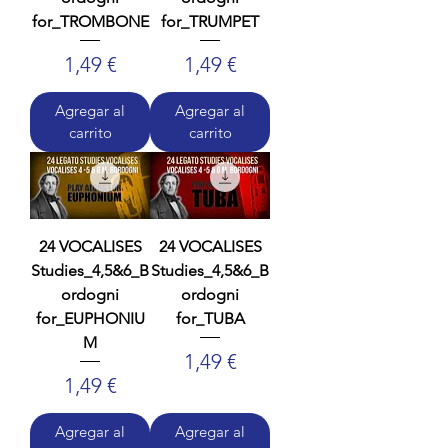
for_TROMBONE
for_TRUMPET
Precio
Precio
1,49 €
1,49 €
Agregar al
Agregar al
carrito
carrito
24 VOCALISES
24 VOCALISES
Studies_4,5&6_B
Studies_4,5&6_B
ordogni
ordogni
for_EUPHONIU
for_TUBA
M
Precio
1,49 €
Precio
1,49 €
Agregar al
Agregar al