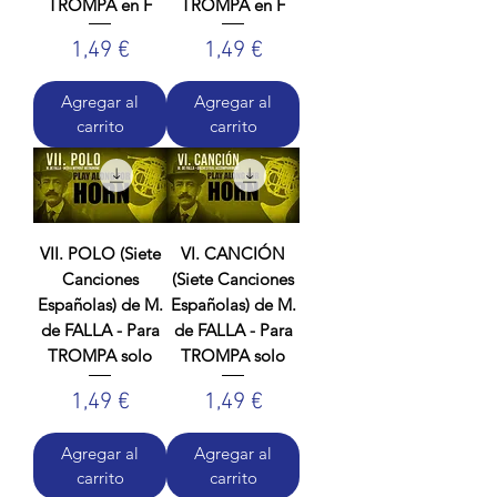
TROMPA en F
TROMPA en F
Precio
Precio
1,49 €
1,49 €
Agregar al
Agregar al
carrito
carrito
VII. POLO (Siete
VI. CANCIÓN
Canciones
(Siete Canciones
Españolas) de M.
Españolas) de M.
de FALLA - Para
de FALLA - Para
TROMPA solo
TROMPA solo
Precio
Precio
1,49 €
1,49 €
Agregar al
Agregar al
carrito
carrito