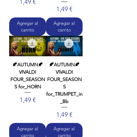
Precio
1,49 €
Precio
1,49 €
Agregar al
Agregar al
carrito
carrito
🍂AUTUMN🍂
🍂AUTUMN🍂
VIVALDI
VIVALDI
FOUR_SEASON
FOUR_SEASON
S for_HORN
S
for_TRUMPET_in
Precio
1,49 €
_Bb
Precio
1,49 €
Agregar al
Agregar al
carrito
carrito