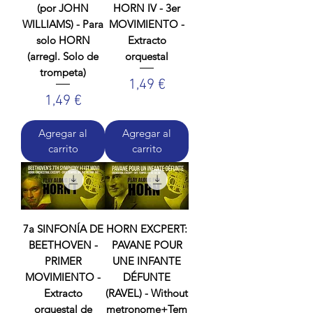
(por JOHN
HORN IV - 3er
WILLIAMS) - Para
MOVIMIENTO -
solo HORN
Extracto
(arregl. Solo de
orquestal
trompeta)
Precio
1,49 €
Precio
1,49 €
Agregar al
Agregar al
carrito
carrito
7a SINFONÍA DE
HORN EXCPERT:
BEETHOVEN -
PAVANE POUR
PRIMER
UNE INFANTE
MOVIMIENTO -
DÉFUNTE
Extracto
(RAVEL) - Without
orquestal de
metronome+Tem