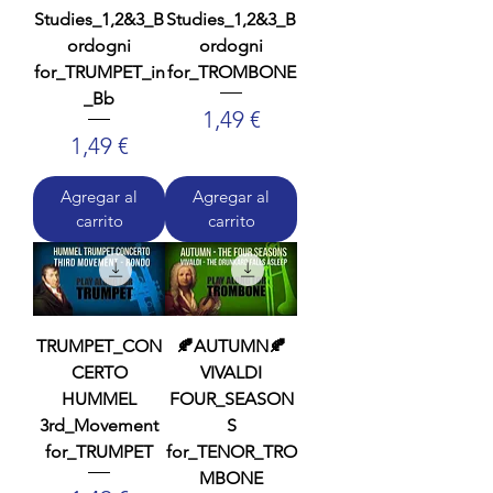
Studies_1,2&3_B
Studies_1,2&3_B
ordogni
ordogni
for_TRUMPET_in
for_TROMBONE
_Bb
Precio
1,49 €
Precio
1,49 €
Agregar al
Agregar al
carrito
carrito
TRUMPET_CON
🍂AUTUMN🍂
CERTO
VIVALDI
HUMMEL
FOUR_SEASON
3rd_Movement
S
for_TRUMPET
for_TENOR_TRO
MBONE