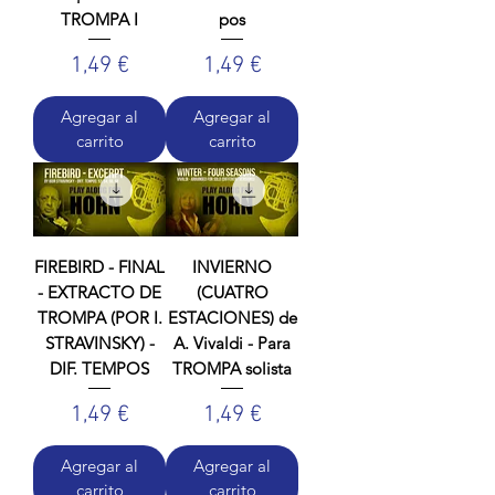
TROMPA I
pos
Precio
Precio
1,49 €
1,49 €
Agregar al
Agregar al
carrito
carrito
FIREBIRD - FINAL
INVIERNO
- EXTRACTO DE
(CUATRO
TROMPA (POR I.
ESTACIONES) de
STRAVINSKY) -
A. Vivaldi - Para
DIF. TEMPOS
TROMPA solista
Precio
Precio
1,49 €
1,49 €
Agregar al
Agregar al
carrito
carrito