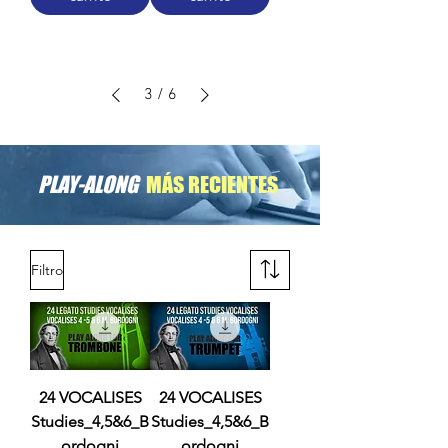
3
/
6
PLAY-ALONG
MÁS RECIENTES
Filtro
24 VOCALISES
24 VOCALISES
Studies_4,5&6_B
Studies_4,5&6_B
ordogni
ordogni